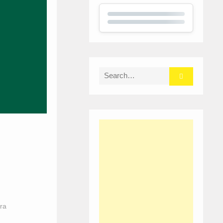
Search
for:
ra