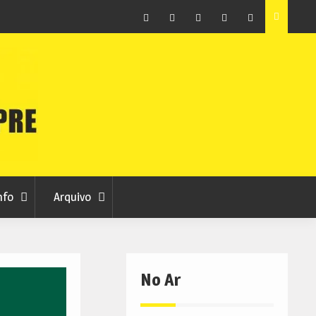
raia
Município de Belmonte alerta para tentativa de fraude
em nome da autarquia
Facebook
Instagram
Twitter
RSS
No
RCC
RCC
Ar
nfo
Arquivo
No Ar