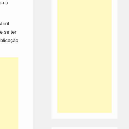
ia o
toril
e se ter
blicação