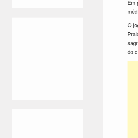
Em p
médi
O jo
Prai
sagr
do c