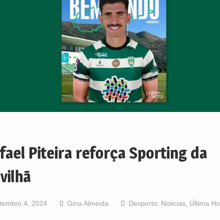
fael Piteira reforça Sporting da
vilhã
tembro 4, 2024
Gina Almeida
Desporto
,
Noticias
,
Última Ho