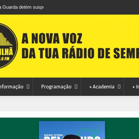
áfico de droga com
Unhais da Serra estreia Sound Sessions na p
fluvial este fim de semana
nformação
Programação
+ Academia
+ I