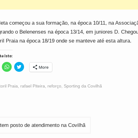
leta começou a sua formação, na época 10/11, na Associaçã
grando o Belenenses na época 13/14, em juniores D. Chego
ril Praia na época 18/19 onde se manteve até esta altura.
ha isto:
lick
Click
Click
More
o
to
to
hare
share
share
n
on
on
acebook
WhatsApp
Twitter
Opens
(Opens
(Opens
oril Praia
,
rafael Piteira
,
reforço
,
Sporting da Covilhã
n
in
in
ew
new
new
indow)
window)
window)
ção
em posto de atendimento na Covilhã