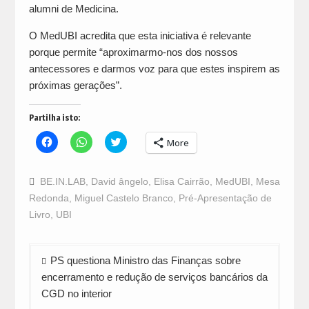
alumni de Medicina.
O MedUBI acredita que esta iniciativa é relevante
porque permite “aproximarmo-nos dos nossos
antecessores e darmos voz para que estes inspirem as
próximas gerações”.
Partilha isto:
Click
Click
Click
More
to
to
to
share
share
share
on
on
on
Facebook
WhatsApp
Twitter
BE.IN.LAB
,
David ângelo
,
Elisa Cairrão
,
MedUBI
,
Mesa
(Opens
(Opens
(Opens
in
in
in
Redonda
,
Miguel Castelo Branco
,
Pré-Apresentação de
new
new
new
window)
window)
window)
Livro
,
UBI
Navegação
PS questiona Ministro das Finanças sobre
de
encerramento e redução de serviços bancários da
artigos
CGD no interior