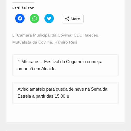
Partilha isto:
Click
Click
Click
More
to
to
to
share
share
share
on
on
on
Facebook
WhatsApp
Twitter
Câmara Municipal da Covilhã
,
CDU
,
faleceu
,
(Opens
(Opens
(Opens
in
in
in
Mutualista da Covilhã
,
Ramiro Reis
new
new
new
window)
window)
window)
Navegação
Míscaros – Festival do Cogumelo começa
de
amanhã em Alcaide
artigos
Aviso amarelo para queda de neve na Serra da
Estrela a partir das 15:00