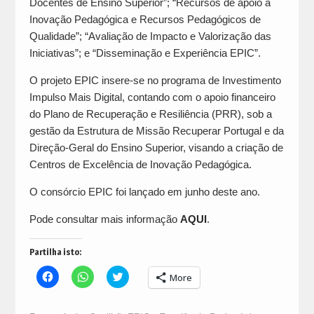
Docentes de Ensino Superior”; “Recursos de apoio à
Inovação Pedagógica e Recursos Pedagógicos de
Qualidade”; “Avaliação de Impacto e Valorização das
Iniciativas”; e “Disseminação e Experiência EPIC”.
O projeto EPIC insere-se no programa de Investimento
Impulso Mais Digital, contando com o apoio financeiro
do Plano de Recuperação e Resiliência (PRR), sob a
gestão da Estrutura de Missão Recuperar Portugal e da
Direção-Geral do Ensino Superior, visando a criação de
Centros de Excelência de Inovação Pedagógica.
O consórcio EPIC foi lançado em junho deste ano.
Pode consultar mais informação
AQUI
.
Partilha isto:
Click
Click
Click
More
to
to
to
share
share
share
on
on
on
Facebook
WhatsApp
Twitter