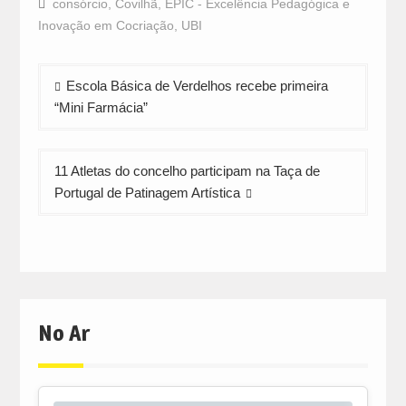
consórcio
,
Covilhã
,
EPIC - Excelência Pedagógica e
(Opens
(Opens
(Opens
in
in
in
Inovação em Cocriação
,
UBI
new
new
new
window)
window)
window)
Navegação
Escola Básica de Verdelhos recebe primeira
de
“Mini Farmácia”
artigos
11 Atletas do concelho participam na Taça de
Portugal de Patinagem Artística
No Ar