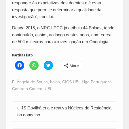
responder às expetativas dos doentes e é essa
resposta que permite determinar a qualidade da
investigação”, conclui.
Desde 2015, o NRC.LPCC já atribuiu 44 Bolsas, tendo
contribuído, assim, ao longo destes anos, com cerca
de 504 mil euros para a investigação em Oncologia.
Partilha isto:
Click
Click
Click
More
to
to
to
share
share
share
on
on
on
Facebook
WhatsApp
Twitter
Ângela de Sousa
,
bolsa
,
CICS UBI
,
Liga Portuguesa
(Opens
(Opens
(Opens
in
in
in
Contra o Cancro
,
UBI
new
new
new
window)
window)
window)
Navegação
JS Covilhã cria e reativa Núcleos de Residência
de
no concelho
artigos