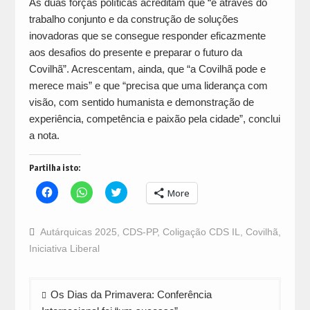
As duas forças políticas acreditam que “é através do
trabalho conjunto e da construção de soluções
inovadoras que se consegue responder eficazmente
aos desafios do presente e preparar o futuro da
Covilhã”. Acrescentam, ainda, que “a Covilhã pode e
merece mais” e que “precisa que uma liderança com
visão, com sentido humanista e demonstração de
experiência, competência e paixão pela cidade”, conclui
a nota.
Partilha isto:
Click
Click
Click
More
to
to
to
share
share
share
on
on
on
Facebook
WhatsApp
Twitter
Autárquicas 2025
,
CDS-PP
,
Coligação CDS IL
,
Covilhã
,
(Opens
(Opens
(Opens
in
in
in
Iniciativa Liberal
new
new
new
window)
window)
window)
Navegação
Os Dias da Primavera: Conferência
de