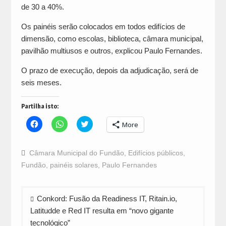
de 30 a 40%.
Os painéis serão colocados em todos edifícios de
dimensão, como escolas, biblioteca, câmara municipal,
pavilhão multiusos e outros, explicou Paulo Fernandes.
O prazo de execução, depois da adjudicação, será de
seis meses.
Partilha isto:
Click
Click
Click
More
to
to
to
share
share
share
on
on
on
Facebook
WhatsApp
Twitter
Câmara Municipal do Fundão
,
Edifícios públicos
,
(Opens
(Opens
(Opens
in
in
in
Fundão
,
painéis solares
,
Paulo Fernandes
new
new
new
window)
window)
window)
Navegação
Conkord: Fusão da Readiness IT, Ritain.io,
de
Latitudde e Red IT resulta em “novo gigante
artigos
tecnológico”