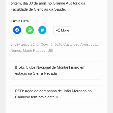
ontem, dia 30 de abril, no Grande Auditório da
Faculdade de Ciências da Saúde.
Partilha isto:
Click
Click
Click
More
to
to
to
share
share
share
on
on
on
Facebook
WhatsApp
Twitter
39º aniversário
,
Covilhã
,
João Casteleiro Alves
,
João
(Opens
(Opens
(Opens
in
in
in
Nunes
,
Mário Raposo
,
UBI
new
new
new
window)
window)
window)
Navegação
Ski: Clube Nacional de Montanhismo em
de
estágio na Sierra Nevada
artigos
PSD: Ação de campanha de João Morgado no
Canhoso tem nova data