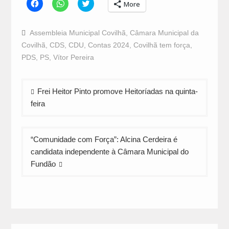
Click
Click
Click
More
to
to
to
share
share
share
on
on
on
Facebook
WhatsApp
Twitter
Assembleia Municipal Covilhã
,
Câmara Municipal da
(Opens
(Opens
(Opens
in
in
in
Covilhã
,
CDS
,
CDU
,
Contas 2024
,
Covilhã tem força
,
new
new
new
window)
window)
window)
PDS
,
PS
,
Vítor Pereira
Navegação
Frei Heitor Pinto promove Heitoríadas na quinta-
de
feira
artigos
“Comunidade com Força”: Alcina Cerdeira é
candidata independente à Câmara Municipal do
Fundão