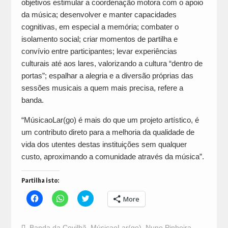
objetivos estimular a coordenação motora com o apoio
da música; desenvolver e manter capacidades
cognitivas, em especial a memória; combater o
isolamento social; criar momentos de partilha e
convívio entre participantes; levar experiências
culturais até aos lares, valorizando a cultura “dentro de
portas”; espalhar a alegria e a diversão próprias das
sessões musicais a quem mais precisa, refere a
banda.
“MúsicaoLar(go) é mais do que um projeto artístico, é
um contributo direto para a melhoria da qualidade de
vida dos utentes destas instituições sem qualquer
custo, aproximando a comunidade através da música”.
Partilha isto:
Click
Click
Click
More
to
to
to
share
share
share
on
on
on
Facebook
WhatsApp
Twitter
Banda da Covilhã
,
MúsicaoLar(go)
,
Nuno Pinheira