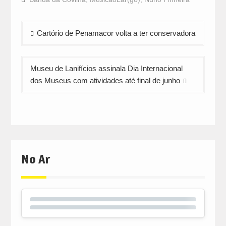
(Opens
(Opens
(Opens
in
in
in
new
new
new
window)
window)
window)
Navegação
Cartório de Penamacor volta a ter conservadora
de
artigos
Museu de Lanifícios assinala Dia Internacional
dos Museus com atividades até final de junho
No Ar