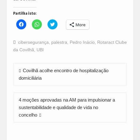
Partilha isto:
Click
Click
Click
More
to
to
to
share
share
share
on
on
on
Facebook
WhatsApp
Twitter
cibersegurança
,
palestra
,
Pedro Inácio
,
Rotaract Clube
(Opens
(Opens
(Opens
in
in
in
da Covilhã
,
UBI
new
new
new
window)
window)
window)
Navegação
Covilhã acolhe encontro de hospitalização
de
domiciliária
artigos
4 moções aprovadas na AM para impulsionar a
sustentabilidade e qualidade de vida no
concelho