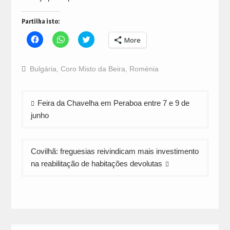
Partilha isto:
Click
Click
Click
More
to
to
to
share
share
share
on
on
on
Facebook
WhatsApp
Twitter
Bulgária
,
Coro Misto da Beira
,
Roménia
(Opens
(Opens
(Opens
in
in
in
new
new
new
window)
window)
window)
Navegação
Feira da Chavelha em Peraboa entre 7 e 9 de
de
junho
artigos
Covilhã: freguesias reivindicam mais investimento
na reabilitação de habitações devolutas