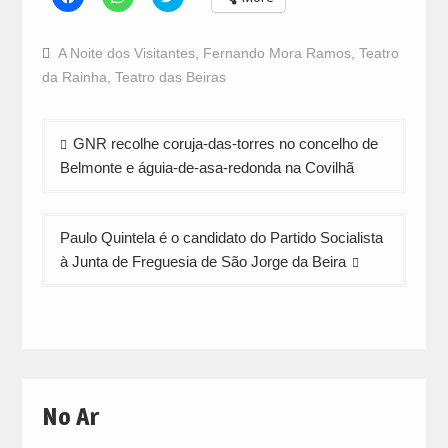
to
to
to
share
share
share
on
on
on
Facebook
WhatsApp
Twitter
A Noite dos Visitantes
,
Fernando Mora Ramos
,
Teatro
(Opens
(Opens
(Opens
in
in
in
da Rainha
,
Teatro das Beiras
new
new
new
window)
window)
window)
Navegação
GNR recolhe coruja-das-torres no concelho de
de
Belmonte e águia-de-asa-redonda na Covilhã
artigos
Paulo Quintela é o candidato do Partido Socialista
à Junta de Freguesia de São Jorge da Beira
No Ar