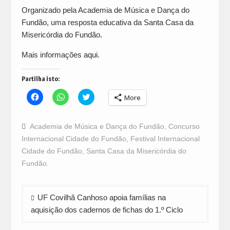
Organizado pela Academia de Música e Dança do
Fundão, uma resposta educativa da Santa Casa da
Misericórdia do Fundão.
Mais informações
aqui
.
Partilha isto:
Click
Click
Click
More
to
to
to
share
share
share
on
on
on
Facebook
WhatsApp
Twitter
Academia de Música e Dança do Fundão
,
Concurso
(Opens
(Opens
(Opens
in
in
in
Internacional Cidade do Fundão
,
Festival Internacional
new
new
new
window)
window)
window)
Cidade do Fundão
,
Santa Casa da Misericórdia do
Fundão.
Navegação
UF Covilhã Canhoso apoia famílias na
de
aquisição dos cadernos de fichas do 1.º Ciclo
artigos