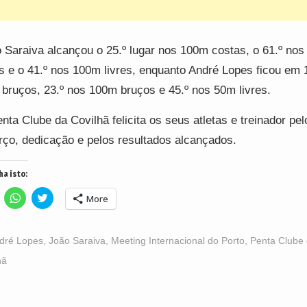
 Saraiva alcançou o 25.º lugar nos 100m costas, o 61.º no
es e o 41.º nos 100m livres, enquanto André Lopes ficou em 
bruços, 23.º nos 100m bruços e 45.º nos 50m livres.
nta Clube da Covilhã felicita os seus atletas e treinador pel
rço, dedicação e pelos resultados alcançados.
ha isto:
lick
Click
Click
More
o
to
to
hare
share
share
n
on
on
acebook
WhatsApp
Twitter
Opens
(Opens
(Opens
dré Lopes
,
João Saraiva
,
Meeting Internacional do Porto
,
Penta Clube
n
in
in
ew
new
new
hã
indow)
window)
window)