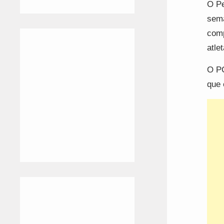
O Pe
sema
comp
atle
O PC
que 