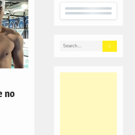
Search
for:
e no