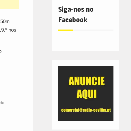
Siga-nos no
Facebook
s 50m
19.º nos
o
 da