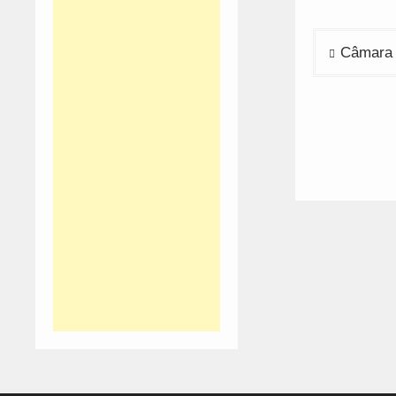
Navega
Câmara 
de
artigos