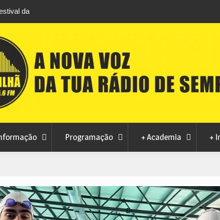
do Lince prepara futuro após edição que
Covilhã avança com a d
es de visitantes a Penamacor
Municipal
nformação
Programação
+ Academia
+ I