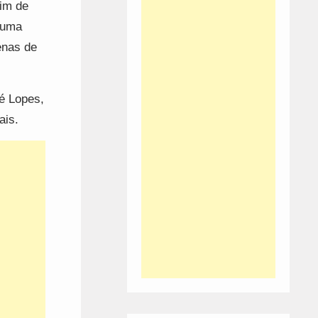
im de
, uma
enas de
é Lopes,
ais.