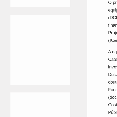
O pr
equi
(DCD
fina
Proj
(IC&
A eq
Cate
inve
Dulc
dout
Fons
(doc
Cost
Públ