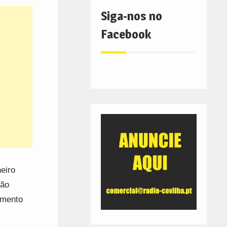
Siga-nos no
Facebook
eiro
ção
imento