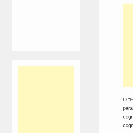
O “E
para
cogn
cogn