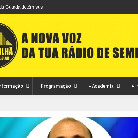
áfico de droga com
Unhais da Serra estreia Sound Sessions na p
fluvial este fim de semana
nformação
Programação
+ Academia
+ I