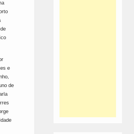
ma
orto
a
 de
ico
or
tes e
nho,
uno de
arla
rres
orge
idade