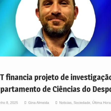
T financia projeto de investigaçã
partamento de Ciências do Desp
nho 8, 2025
Gina Almeida
Noticias
,
Sociedade
,
Última Hora