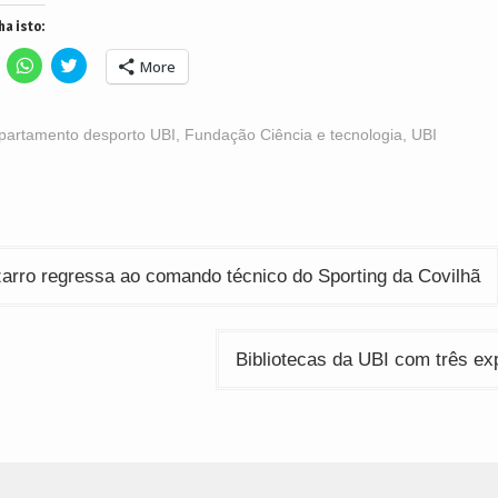
ha isto:
lick
Click
Click
More
o
to
to
hare
share
share
n
on
on
acebook
WhatsApp
Twitter
Opens
(Opens
(Opens
partamento desporto UBI
,
Fundação Ciência e tecnologia
,
UBI
n
in
in
ew
new
new
indow)
window)
window)
ção
arro regressa ao comando técnico do Sporting da Covilhã
Bibliotecas da UBI com três e