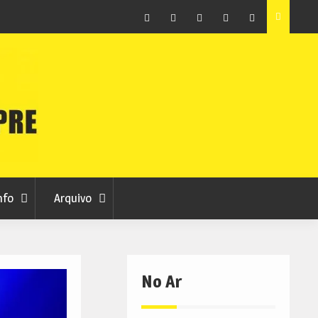
raia
Município de Belmonte alerta para tentativa de fraude
em nome da autarquia
Facebook
Instagram
Twitter
RSS
No
RCC
RCC
Ar
nfo
Arquivo
No Ar