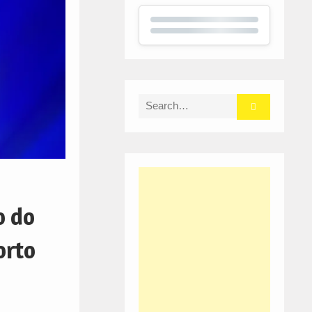
Search
for:
o do
orto