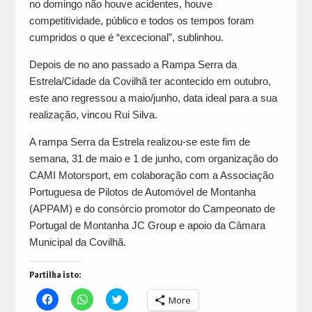
no domingo não houve acidentes, houve
competitividade, público e todos os tempos foram
cumpridos o que é “excecional”, sublinhou.
Depois de no ano passado a Rampa Serra da
Estrela/Cidade da Covilhã ter acontecido em outubro,
este ano regressou a maio/junho, data ideal para a sua
realização, vincou Rui Silva.
A rampa Serra da Estrela realizou-se este fim de
semana, 31 de maio e 1 de junho, com organização do
CAMI Motorsport, em colaboração com a Associação
Portuguesa de Pilotos de Automóvel de Montanha
(APPAM) e do consórcio promotor do Campeonato de
Portugal de Montanha JC Group e apoio da Câmara
Municipal da Covilhã.
Partilha isto:
Click
Click
Click
More
to
to
to