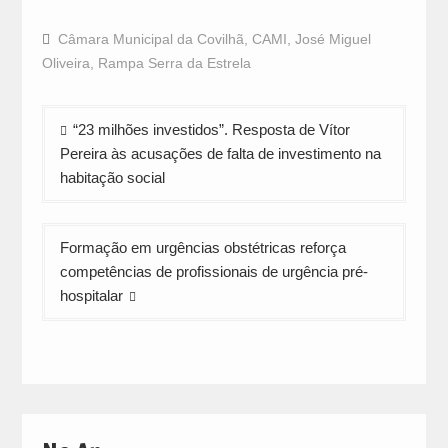
share
share
share
on
on
on
Facebook
WhatsApp
Twitter
Câmara Municipal da Covilhã
,
CAMI
,
José Miguel
(Opens
(Opens
(Opens
in
in
in
Oliveira
,
Rampa Serra da Estrela
new
new
new
window)
window)
window)
Navegação
“23 milhões investidos”. Resposta de Vítor
de
Pereira às acusações de falta de investimento na
artigos
habitação social
Formação em urgências obstétricas reforça
competências de profissionais de urgência pré-
hospitalar