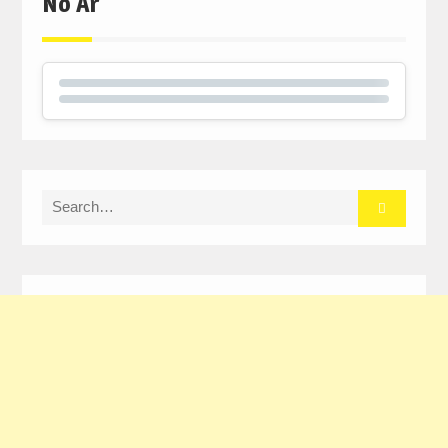
No Ar
Search
for: