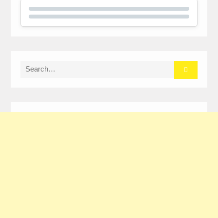
Search
for: