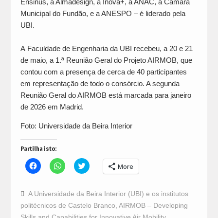
Ensinus, a Almadesign, a Inova+, a ANAC, a Câmara
Municipal do Fundão, e a ANESPO – é liderado pela
UBI.
A Faculdade de Engenharia da UBI recebeu, a 20 e 21
de maio, a 1.ª Reunião Geral do Projeto AIRMOB, que
contou com a presença de cerca de 40 participantes
em representação de todo o consórcio. A segunda
Reunião Geral do AIRMOB está marcada para janeiro
de 2026 em Madrid.
Foto: Universidade da Beira Interior
Partilha isto:
Click
Click
Click
More
to
to
to
share
share
share
on
on
on
Facebook
WhatsApp
Twitter
A Universidade da Beira Interior (UBI) e os institutos
(Opens
(Opens
(Opens
in
in
in
politécnicos de Castelo Branco
,
AIRMOB – Developing
new
new
new
window)
window)
window)
Skills and Capabilities for Innovative Air Mobility
,