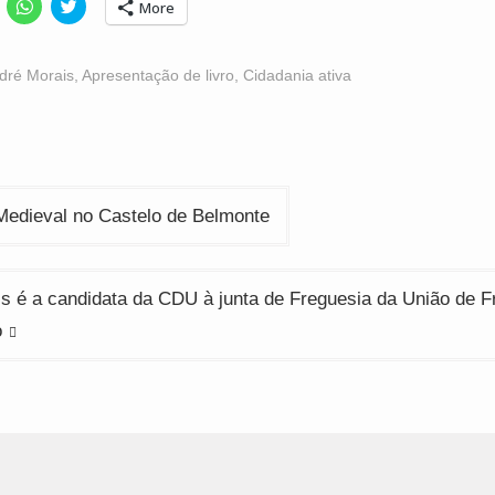
lick
Click
Click
More
o
to
to
hare
share
share
n
on
on
acebook
WhatsApp
Twitter
Opens
(Opens
(Opens
dré Morais
,
Apresentação de livro
,
Cidadania ativa
n
in
in
ew
new
new
indow)
window)
window)
ção
Medieval no Castelo de Belmonte
is é a candidata da CDU à junta de Freguesia da União de F
o