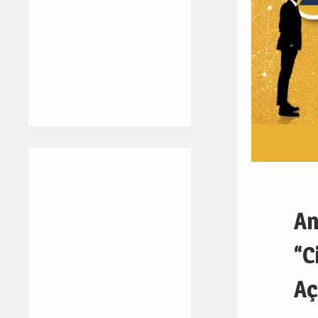
An
“C
Aç