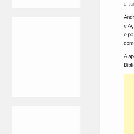
Ju
Andr
e Aç
e pa
como
A ap
Bibl