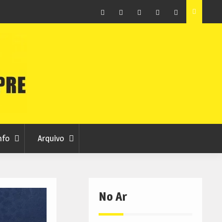
ção que
Covilhã avança com a desmaterialização do Arquivo
Municipal
Facebook
Instagram
Twitter
RSS
No
RCC
RCC
Ar
nfo
Arquivo
No Ar