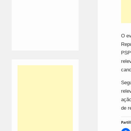
O ev
Repú
PSP;
rele
cand
Segu
rele
ação
de r
Partil