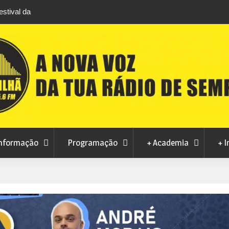
stival da
Feira Terras do Lince prepara futuro após edi
levou milhares de visitantes a Penamacor
nformação
Programação
+ Academia
+ I