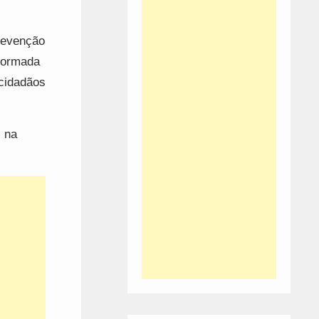
Prevenção
nformada
 cidadãos
, na