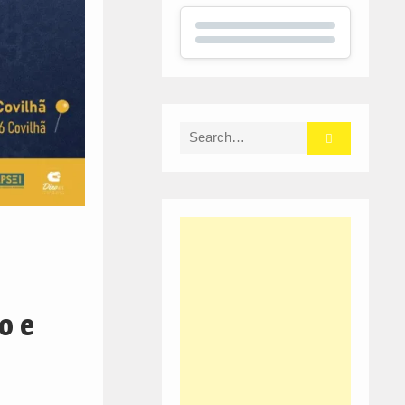
Search
for:
o e