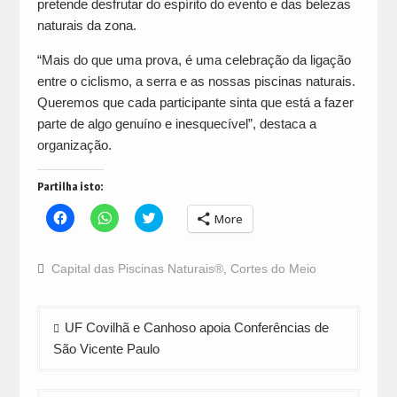
pretende desfrutar do espírito do evento e das belezas
naturais da zona.
“Mais do que uma prova, é uma celebração da ligação
entre o ciclismo, a serra e as nossas piscinas naturais.
Queremos que cada participante sinta que está a fazer
parte de algo genuíno e inesquecível”, destaca a
organização.
Partilha isto:
Click
Click
Click
More
to
to
to
share
share
share
on
on
on
Facebook
WhatsApp
Twitter
Capital das Piscinas Naturais®
,
Cortes do Meio
(Opens
(Opens
(Opens
in
in
in
new
new
new
window)
window)
window)
Navegação
UF Covilhã e Canhoso apoia Conferências de
de
São Vicente Paulo
artigos