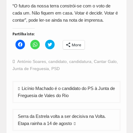
“O futuro da nossa terra constrói-se com o voto de
cada um. Não fiquem em casa. Votar é decidir. Votar é
contar”, pode ler-se ainda na nota de imprensa.
Partilha isto:
Click
Click
Click
More
to
to
to
share
share
share
on
on
on
Facebook
WhatsApp
Twitter
António Soares
,
candidato
,
candidatura
,
Cantar Galo
,
(Opens
(Opens
(Opens
in
in
in
Junta de Freguesia
,
PSD
new
new
new
window)
window)
window)
Navegação
Licínio Machado é o candidato do PS à Junta de
de
Freguesia de Vales do Rio
artigos
Serra da Estrela volta a ser decisiva na Volta.
Etapa rainha a 14 de agosto