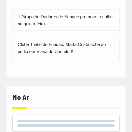
Facebook
WhatsApp
Twitter
(Opens
(Opens
(Opens
in
in
in
Navegação
new
new
new
Grupo de Dadores de Sangue promove recolhe
window)
window)
window)
de
na quinta-feira
artigos
Clube Triatlo do Fundão: Marta Costa sobe ao
pódio em Viana do Castelo
No Ar