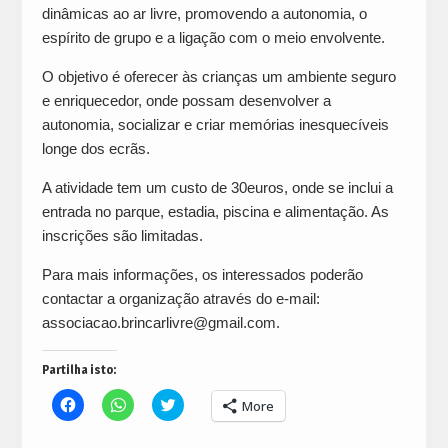
dinâmicas ao ar livre, promovendo a autonomia, o
espírito de grupo e a ligação com o meio envolvente.
O objetivo é oferecer às crianças um ambiente seguro
e enriquecedor, onde possam desenvolver a
autonomia, socializar e criar memórias inesquecíveis
longe dos ecrãs.
A atividade tem um custo de 30euros, onde se inclui a
entrada no parque, estadia, piscina e alimentação. As
inscrições são limitadas.
Para mais informações, os interessados poderão
contactar a organização através do e-mail:
associacao.brincarlivre@gmail.com.
Partilha isto:
Click
Click
Click
More
to
to
to
share
share
share
on
on
on