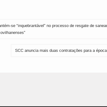
ew
new
new
indow)
window)
window)
ção
tém-se “inquebrantável” no processo de resgate de sanea
ovilhanenses”
SCC anuncia mais duas contratações para a época