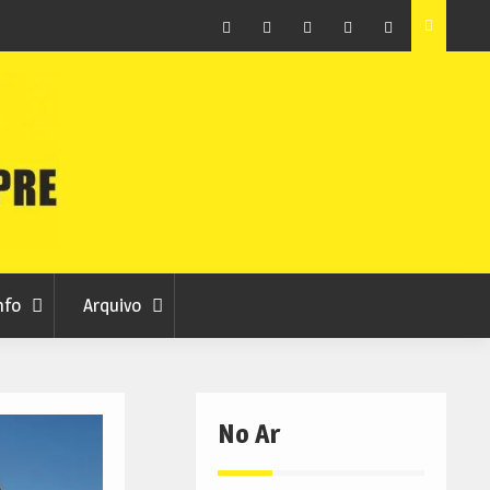
ção que
Covilhã avança com a desmaterialização do Arquivo
Municipal
Facebook
Instagram
Twitter
RSS
No
RCC
RCC
Ar
nfo
Arquivo
No Ar