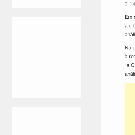
Ju
Em c
aler
anál
No c
à re
“a C
anál