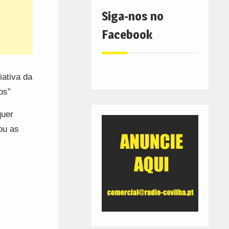
Siga-nos no
Facebook
iativa da
os”
quer
ou as