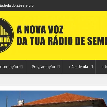
stival da
Feira Terras do Lince prepara futuro após edi
levou milhares de visitantes a Penamacor
nformação
Programação
+ Academia
+ I