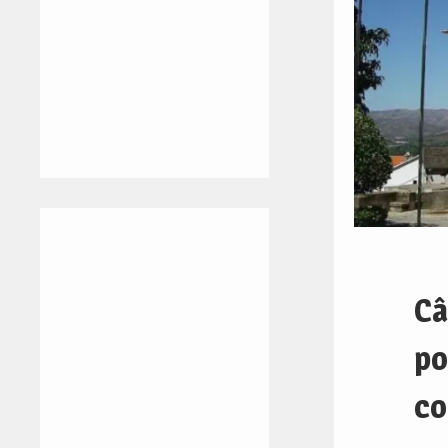
Câ
po
c