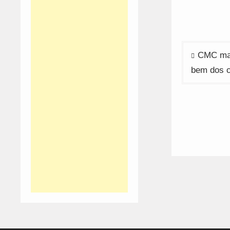
n
w
Navega
CMC man
de
bem dos c
artigos