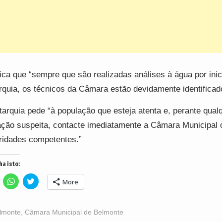
ica que “sempre que são realizadas análises à água por inic
rquia, os técnicos da Câmara estão devidamente identificad
tarquia pede “à população que esteja atenta e, perante qual
ação suspeita, contacte imediatamente a Câmara Municipal 
ridades competentes.”
ha isto:
lick
Click
Click
More
o
to
to
hare
share
share
n
on
on
acebook
WhatsApp
Twitter
Opens
(Opens
(Opens
lmonte
,
Câmara Municipal de Belmonte
n
in
in