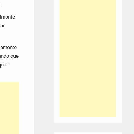
a
lmonte
ar
ivamente
ando que
quer