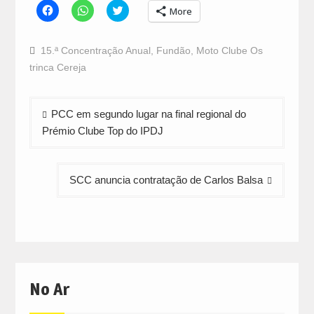
Click
Click
Click
More
to
to
to
share
share
share
on
on
on
Facebook
WhatsApp
Twitter
15.ª Concentração Anual
,
Fundão
,
Moto Clube Os
(Opens
(Opens
(Opens
in
in
in
trinca Cereja
new
new
new
window)
window)
window)
Navegação
PCC em segundo lugar na final regional do
de
Prémio Clube Top do IPDJ
artigos
SCC anuncia contratação de Carlos Balsa
No Ar