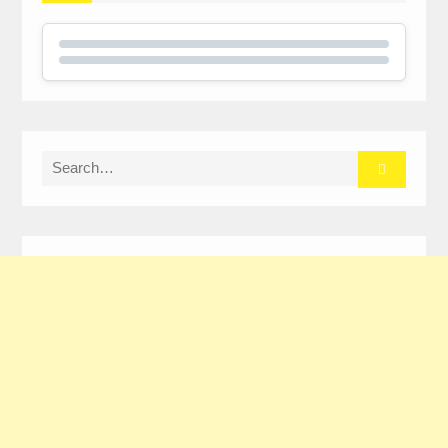
Search
for: