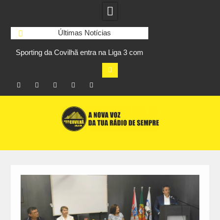
Últimas Notícias
Sporting da Covilhã entra na Liga 3 com
UBI Aeronautics Te
s
vitória por 2-0 frente ao UD Santarém
primeiros lugares
Facebook
Instagram
Twitter
RSS
No
Skip
RCC
RCC
Ar
to
content