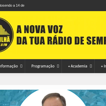
rtosendo a 14 de
Habitação a custos controlados em Manteig
para fase final sem risco de penalizações
nformação
Programação
+ Academia
+ I