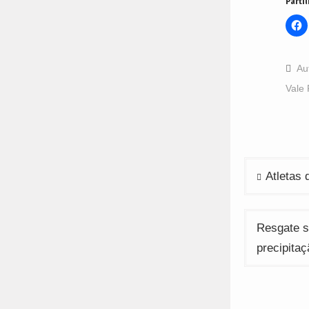
Partil
C
t
s
o
F
(
Au
i
n
Vale 
w
Navega
Atletas 
de
artigos
Resgate s
precipitaç