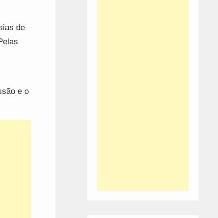
sias de
Pelas
ssão e o