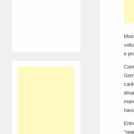
Most
volt
e pr
Com 
Gome
carê
dina
mand
havi
Entr
“req