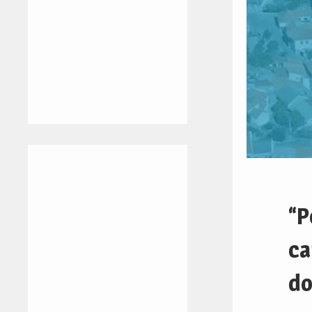
“P
ca
do