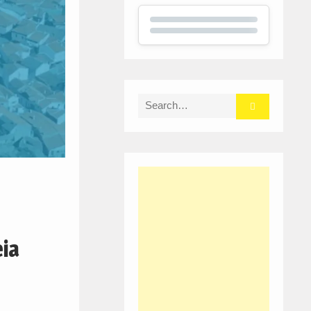
Search
for:
ia