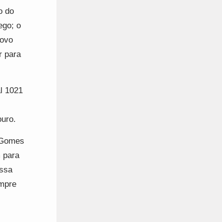
o do
ego; o
novo
r para
l 1021
ouro.
s Gomes
 para
ossa
empre