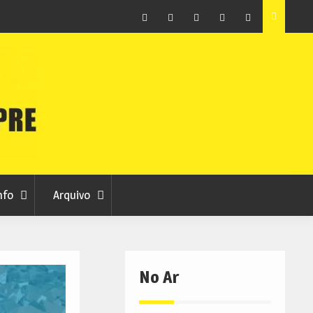
as avança
Centum Cellas entra na fase decisiva das Novas 7
Maravilhas de Portugal
Facebook
Instagram
Twitter
RSS
No
RCC
RCC
Ar
nfo
Arquivo
No Ar