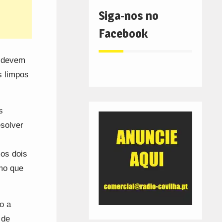
Siga-nos no
Facebook
e devem
s limpos
s
esolver
mos dois
mo que
o a
 de