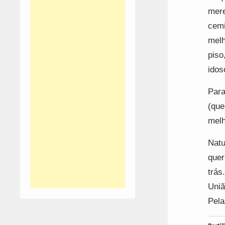
mere
cemi
melh
piso
idos
Para
(que
melh
Natu
quer
trás
Uniã
Pela