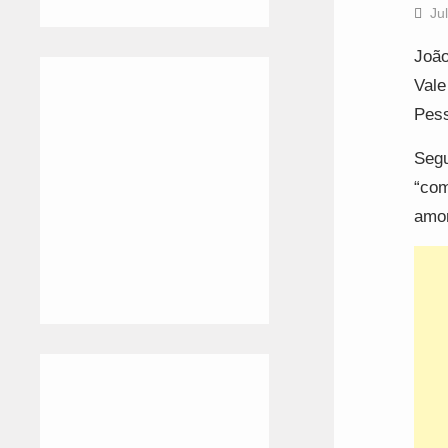
Ju
João
Vale
Pess
Segu
“com
amor