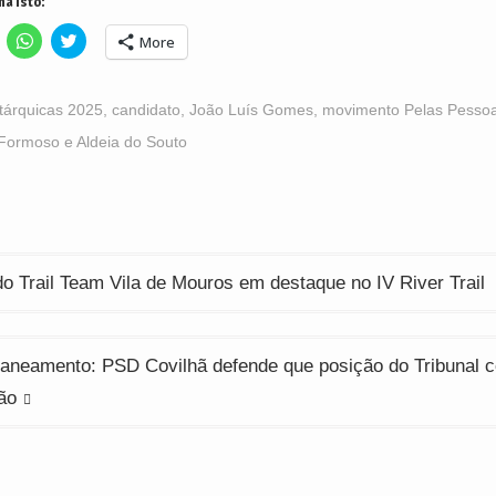
ha isto:
lick
Click
Click
More
o
to
to
hare
share
share
n
on
on
acebook
WhatsApp
Twitter
Opens
(Opens
(Opens
tárquicas 2025
,
candidato
,
João Luís Gomes
,
movimento Pelas Pesso
n
in
in
ew
new
new
Formoso e Aldeia do Souto
indow)
window)
window)
ção
do Trail Team Vila de Mouros em destaque no IV River Trail
aneamento: PSD Covilhã defende que posição do Tribunal c
ão