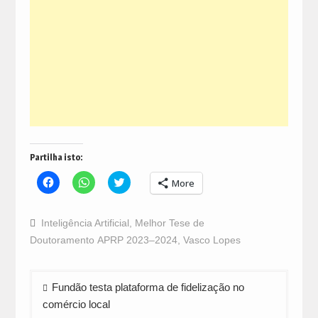
Partilha isto:
Click
Click
Click
More
to
to
to
share
share
share
on
on
on
Facebook
WhatsApp
Twitter
Inteligência Artificial
,
Melhor Tese de
(Opens
(Opens
(Opens
in
in
in
Doutoramento APRP 2023–2024
,
Vasco Lopes
new
new
new
window)
window)
window)
Navegação
Fundão testa plataforma de fidelização no
de
comércio local