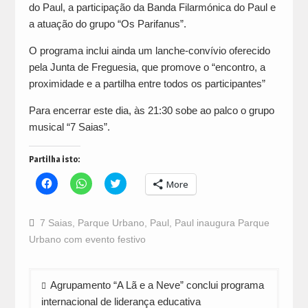
do Paul, a participação da Banda Filarmónica do Paul e
a atuação do grupo “Os Parifanus”.
O programa inclui ainda um lanche-convívio oferecido
pela Junta de Freguesia, que promove o “encontro, a
proximidade e a partilha entre todos os participantes”
Para encerrar este dia, às 21:30 sobe ao palco o grupo
musical “7 Saias”.
Partilha isto:
Click
Click
Click
More
to
to
to
share
share
share
on
on
on
Facebook
WhatsApp
Twitter
7 Saias
,
Parque Urbano
,
Paul
,
Paul inaugura Parque
(Opens
(Opens
(Opens
in
in
in
Urbano com evento festivo
new
new
new
window)
window)
window)
Navegação
Agrupamento “A Lã e a Neve” conclui programa
de
internacional de liderança educativa