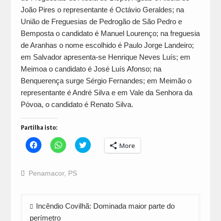
João Pires o representante é Octávio Geraldes; na
União de Freguesias de Pedrogão de São Pedro e
Bemposta o candidato é Manuel Lourenço; na freguesia
de Aranhas o nome escolhido é Paulo Jorge Landeiro;
em Salvador apresenta-se Henrique Neves Luís; em
Meimoa o candidato é José Luís Afonso; na
Benquerença surge Sérgio Fernandes; em Meimão o
representante é André Silva e em Vale da Senhora da
Póvoa, o candidato é Renato Silva.
Partilha isto:
Click
Click
Click
More
to
to
to
share
share
share
on
on
on
Facebook
WhatsApp
Twitter
Penamacor
,
PS
(Opens
(Opens
(Opens
in
in
in
new
new
new
window)
window)
window)
Navegação
Incêndio Covilhã: Dominada maior parte do
de
perímetro