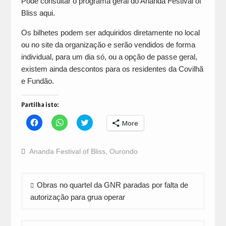
Pode consultar o programa geral do Ananda Festival of
Bliss
aqui
.
Os bilhetes podem ser adquiridos diretamente no local
ou no site da organização e serão vendidos de forma
individual, para um dia só, ou a opção de passe geral,
existem ainda descontos para os residentes da Covilhã
e Fundão.
Partilha isto:
Click
Click
Click
More
to
to
to
share
share
share
on
on
on
Facebook
WhatsApp
Twitter
Ananda Festival of Bliss
,
Ourondo
(Opens
(Opens
(Opens
in
in
in
new
new
new
window)
window)
window)
Navegação
Obras no quartel da GNR paradas por falta de
de
autorização para grua operar
artigos