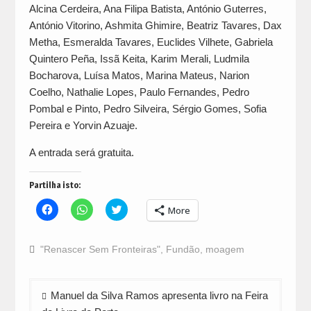
Alcina Cerdeira, Ana Filipa Batista, António Guterres,
António Vitorino, Ashmita Ghimire, Beatriz Tavares, Dax
Metha, Esmeralda Tavares, Euclides Vilhete, Gabriela
Quintero Peña, Issã Keita, Karim Merali, Ludmila
Bocharova, Luísa Matos, Marina Mateus, Narion
Coelho, Nathalie Lopes, Paulo Fernandes, Pedro
Pombal e Pinto, Pedro Silveira, Sérgio Gomes, Sofia
Pereira e Yorvin Azuaje.
A entrada será gratuita.
Partilha isto:
Click
Click
Click
More
to
to
to
share
share
share
on
on
on
Facebook
WhatsApp
Twitter
"Renascer Sem Fronteiras"
,
Fundão
,
moagem
(Opens
(Opens
(Opens
in
in
in
new
new
new
window)
window)
window)
Navegação
Manuel da Silva Ramos apresenta livro na Feira
de