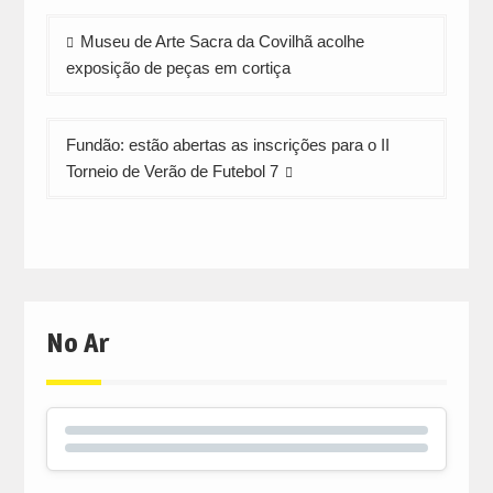
new
new
new
window)
window)
window)
Navegação
Museu de Arte Sacra da Covilhã acolhe
de
exposição de peças em cortiça
artigos
Fundão: estão abertas as inscrições para o II
Torneio de Verão de Futebol 7
No Ar