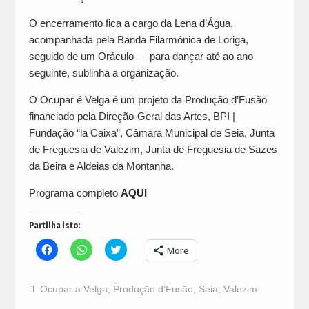
O encerramento fica a cargo da Lena d’Água,
acompanhada pela Banda Filarmónica de Loriga,
seguido de um Oráculo — para dançar até ao ano
seguinte, sublinha a organização.
O Ocupar é Velga é um projeto da Produção d’Fusão
financiado pela Direção-Geral das Artes, BPI |
Fundação “la Caixa”, Câmara Municipal de Seia, Junta
de Freguesia de Valezim, Junta de Freguesia de Sazes
da Beira e Aldeias da Montanha.
Programa completo
AQUI
Partilha isto:
Click
Click
Click
More
to
to
to
share
share
share
on
on
on
Facebook
WhatsApp
Twitter
Ocupar a Velga
,
Produção d’Fusão
,
Seia
,
Valezim
(Opens
(Opens
(Opens
in
in
in