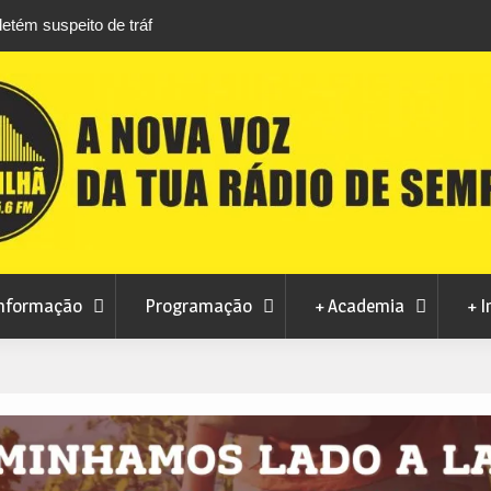
áfico de droga com
Unhais da Serra estreia Sound Sessions na p
fluvial este fim de semana
nformação
Programação
+ Academia
+ I