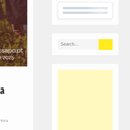
Search
for:
hã
 Hora