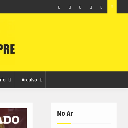
raia
Município de Belmonte alerta para tentativa de fraude
em nome da autarquia
Facebook
Instagram
Twitter
RSS
No
RCC
RCC
Ar
nfo
Arquivo
No Ar