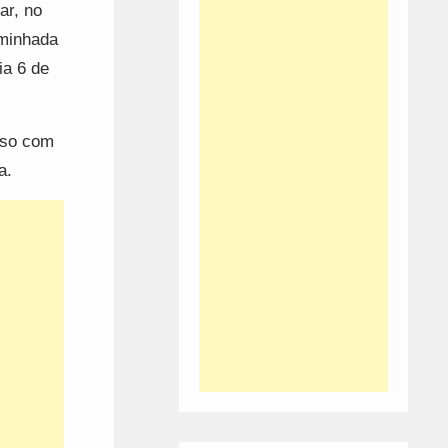
ar, no
aminhada
ia 6 de
sso com
a.