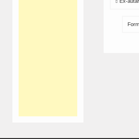
Ex-auta
de
artigos
Form