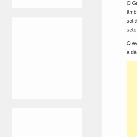
O Gr
âmbi
soli
sete
O ev
a dá