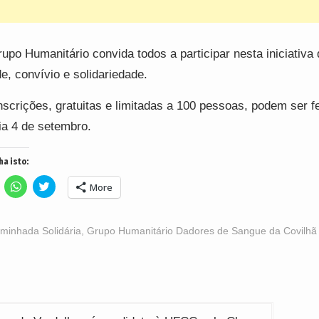
upo Humanitário convida todos a participar nesta iniciativa 
e, convívio e solidariedade.
nscrições, gratuitas e limitadas a 100 pessoas, podem ser fe
ia 4 de setembro.
ha isto:
lick
Click
Click
More
o
to
to
hare
share
share
n
on
on
acebook
WhatsApp
Twitter
Opens
(Opens
(Opens
minhada Solidária
,
Grupo Humanitário Dadores de Sangue da Covilhã
n
in
in
ew
new
new
indow)
window)
window)
ção