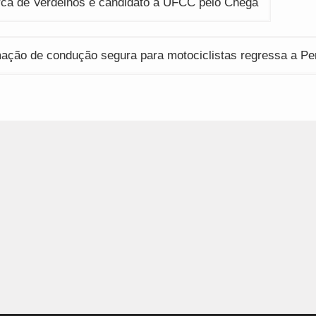
rca de Verdelhos é candidato à UFCC pelo Chega
ação de condução segura para motociclistas regressa a P