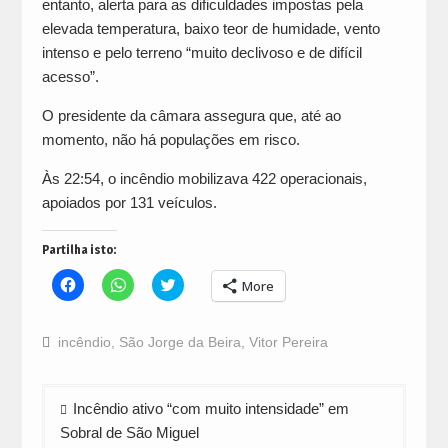
entanto, alerta para as dificuldades impostas pela
elevada temperatura, baixo teor de humidade, vento
intenso e pelo terreno “muito declivoso e de difícil
acesso”.
O presidente da câmara assegura que, até ao
momento, não há populações em risco.
Às 22:54, o incêndio mobilizava 422 operacionais,
apoiados por 131 veículos.
Partilha isto:
Click
Click
Click
More
to
to
to
share
share
share
on
on
on
Facebook
WhatsApp
Twitter
incêndio
,
São Jorge da Beira
,
Vitor Pereira
(Opens
(Opens
(Opens
in
in
in
new
new
new
window)
window)
window)
Navegação
Incêndio ativo “com muito intensidade” em
de
Sobral de São Miguel