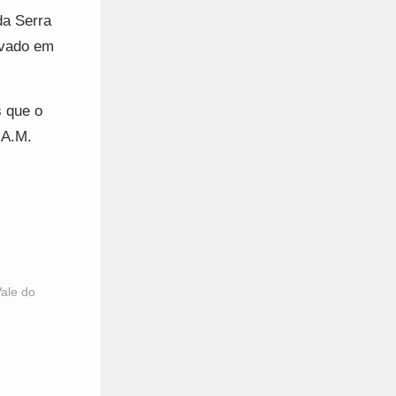
da Serra
ovado em
 que o
 A.M.
ale do