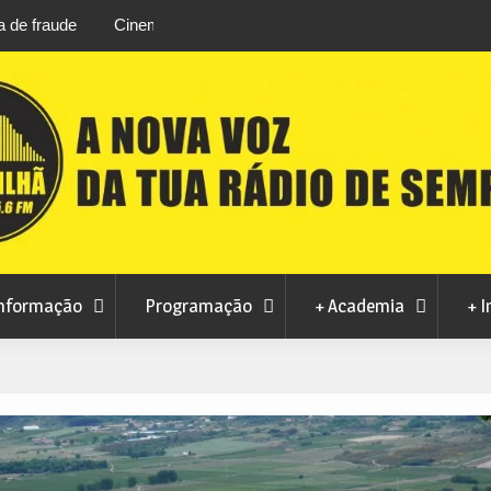
 agosto na Piscina
CMC rejeita pedido da MoviCovilhã para alter
contrato de concessão dos transportes urba
nformação
Programação
+ Academia
+ I