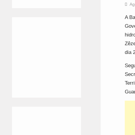
Ag
A Ba
Gove
hidr
Zêze
dia 
Segu
Secr
Terr
Guar