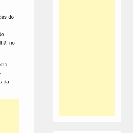
des do
do
lhã, no
pelo
o
s da