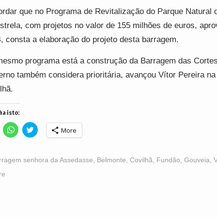
rdar que no Programa de Revitalização do Parque Natural 
strela, com projetos no valor de 155 milhões de euros, apr
, consta a elaboração do projeto desta barragem.
esmo programa está a construção da Barragem das Cortes
rno também considera prioritária, avançou Vítor Pereira na
lhã.
ha isto:
lick
Click
Click
More
o
to
to
hare
share
share
n
on
on
acebook
WhatsApp
Twitter
Opens
(Opens
(Opens
rragem senhora da Assedasse
,
Belmonte
,
Covilhã
,
Fundão
,
Gouveia
,
V
n
in
in
ew
new
new
re
indow)
window)
window)