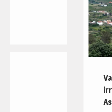
Va
ir
As