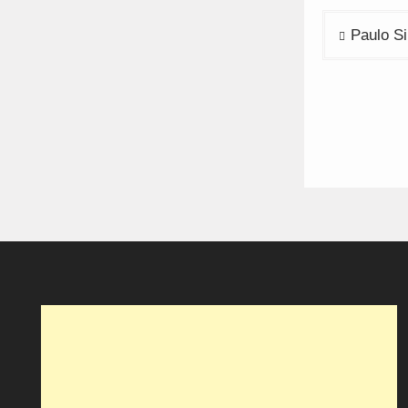
Navega
Paulo Si
de
artigos