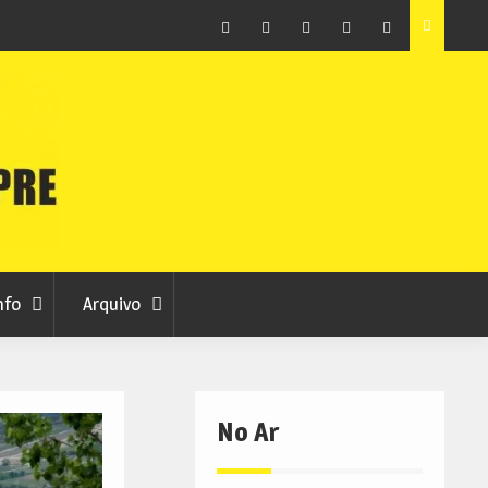
ar
Autarquia garante manutenção da ambulância do
nos
INEM no Fundão
Facebook
Instagram
Twitter
RSS
No
RCC
RCC
Ar
nfo
Arquivo
No Ar