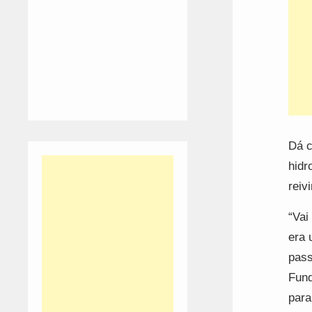
Dá c
hidr
reiv
“Vai
era 
pass
Fund
para