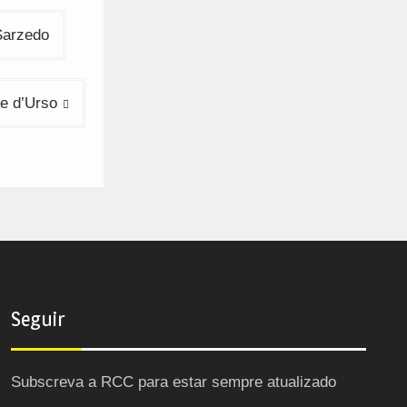
Sarzedo
e d’Urso
Seguir
Subscreva a RCC para estar sempre atualizado