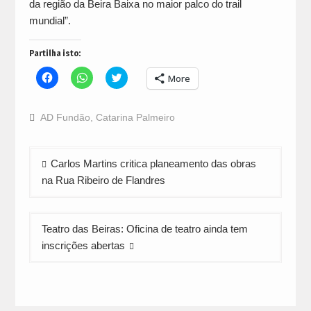
da região da Beira Baixa no maior palco do trail
mundial”.
Partilha isto:
Click
Click
Click
More
to
to
to
share
share
share
on
on
on
Facebook
WhatsApp
Twitter
AD Fundão
,
Catarina Palmeiro
(Opens
(Opens
(Opens
in
in
in
new
new
new
window)
window)
window)
Navegação
Carlos Martins critica planeamento das obras
de
na Rua Ribeiro de Flandres
artigos
Teatro das Beiras: Oficina de teatro ainda tem
inscrições abertas