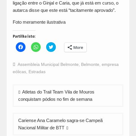
ligação entre o Ginjal e Caria, que já está em curso, o
autarca disse que este está “tacitamente aprovado”.
Foto meramente ilustrativa
Partilha isto:
Click
Click
Click
More
to
to
to
share
share
share
on
on
on
Facebook
WhatsApp
Twitter
Assembleia Municipal Belmonte
,
Belmonte
,
empresa
(Opens
(Opens
(Opens
in
in
in
eólicas
,
Estradas
new
new
new
window)
window)
window)
Navegação
Atletas do Trail Team Vila de Mouros
de
conquistam pódios no fim de semana
artigos
Cariense Ana Caramelo sagra-se Campeã
Nacional Militar de BTT