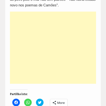
novo nos poemas de Camões”.
Partilha isto:
Click
Click
Click
More
to
to
to