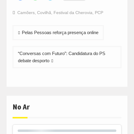
share
share
share
on
on
on
Facebook
WhatsApp
Twitter
Camõers
,
Covilhã
,
Festival da Cherovia
,
PCP
(Opens
(Opens
(Opens
in
in
in
new
new
new
window)
window)
window)
Navegação
Pelas Pessoas reforça presença online
de
artigos
“Conversas com Futuro”: Candidatura do PS
debate desporto
No Ar