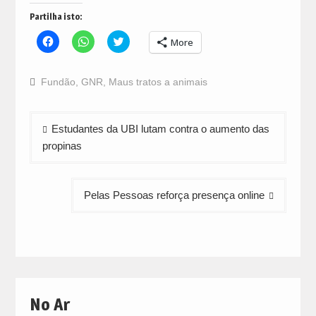
Partilha isto:
Click
Click
Click
More
to
to
to
share
share
share
on
on
on
Facebook
WhatsApp
Twitter
Fundão
,
GNR
,
Maus tratos a animais
(Opens
(Opens
(Opens
in
in
in
new
new
new
window)
window)
window)
Navegação
Estudantes da UBI lutam contra o aumento das
de
propinas
artigos
Pelas Pessoas reforça presença online
No Ar