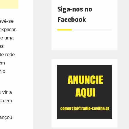
Siga-nos no
Facebook
evê-se
xplicar.
a e uma
as
te rede
tem
nio
 vir a
ssa em
vançou