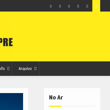
raia
Município de Belmonte alerta para tentativa de fraude
em nome da autarquia
Facebook
Instagram
Twitter
RSS
No
RCC
RCC
Ar
nfo
Arquivo
No Ar