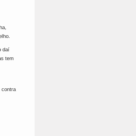
ha,
elho.
 daí
as tem
 contra