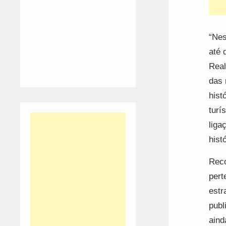
“Nes
até 
Real
das 
hist
turí
liga
hist
Reco
pert
estr
publ
aind