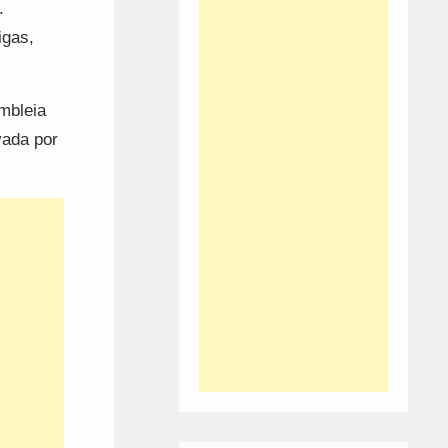
.
igas,
mbleia
vada por