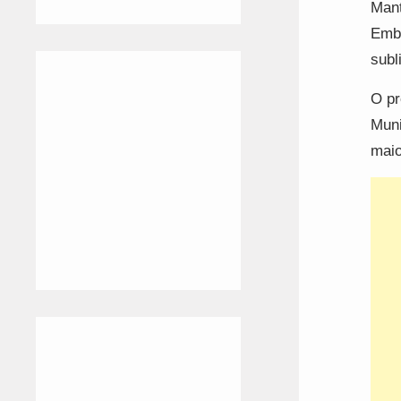
Mant
Embo
subl
O pr
Muni
maio