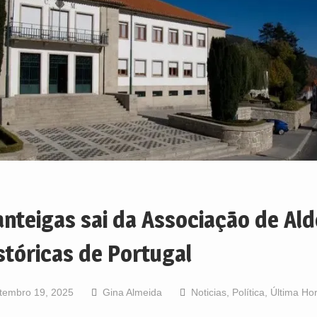
nteigas sai da Associação de Ald
stóricas de Portugal
tembro 19, 2025
Gina Almeida
Noticias
,
Política
,
Última Ho