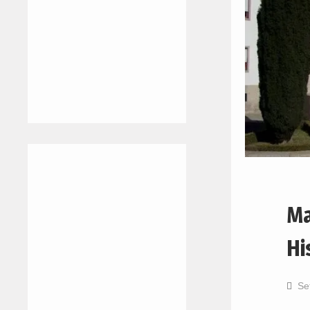
Ma
Hi
Se