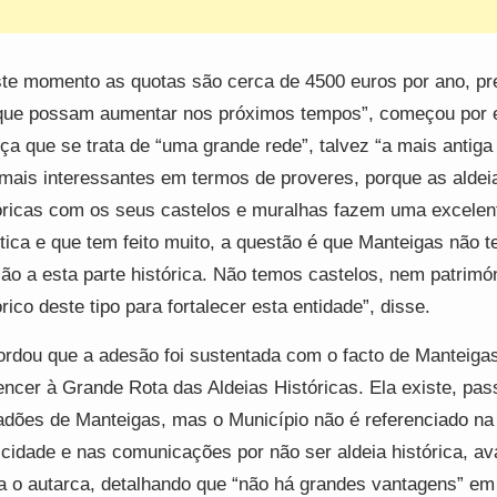
te momento as quotas são cerca de 4500 euros por ano, pr
que possam aumentar nos próximos tempos”, começou por e
ça que se trata de “uma grande rede”, talvez “a mais antig
mais interessantes em termos de proveres, porque as aldei
óricas com os seus castelos e muralhas fazem uma excelen
stica e que tem feito muito, a questão é que Manteigas não 
ção a esta parte histórica. Não temos castelos, nem patrimó
órico deste tipo para fortalecer esta entidade”, disse.
rdou que a adesão foi sustentada com o facto de Manteigas
encer à Grande Rota das Aldeias Históricas. Ela existe, pa
adões de Manteigas, mas o Município não é referenciado na
icidade e nas comunicações por não ser aldeia histórica, a
a o autarca, detalhando que “não há grandes vantagens” em