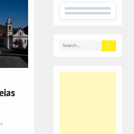
Search
for:
eias
ra