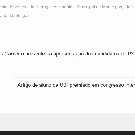
acebook
WhatsApp
Twitter
Opens
(Opens
(Opens
deias Históricas de Portugal
,
Assembleia Municipal de Manteigas
,
Flávi
n
in
in
ew
new
new
ano
,
Manteigas
indow)
window)
window)
ção
ís Carneiro presente na apresentação dos candidatos do PS
Artigo de aluno da UBI premiado em congresso inte