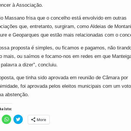
encer à Associação.
io Massano frisa que o concelho está envolvido em outras
ciações que, entretanto, surgiram, como Aldeias de Montan
ure e Geoparques que estão mais relacionadas com o conc
ossa proposta é simples, ou ficamos e pagamos, não tirando
o mais, ou saímos e focamo-nos em redes em que Manteig
palavra a dizer”, concluiu.
oposta, que tinha sido aprovada em reunião de Câmara por
imidade, foi aprovada pelos eleitos municipais com um voto
a abstenção.
ha isto:
lick
Click
Click
More
o
to
to
hare
share
share
n
on
on