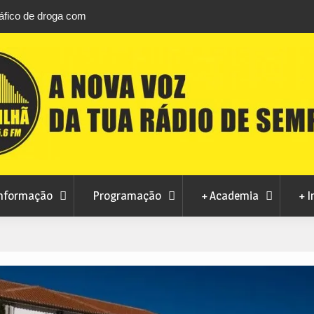
áfico de droga com
Unhais da Serra estreia Sound Sessions na p
fluvial este fim de semana
nformação
Programação
+ Academia
+ I