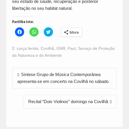
seu estado de saúde, recuperação e posterior
libertação no seu habitat natural.
Partilha isto:
Click
Click
Click
More
to
to
to
share
share
share
on
on
on
Facebook
WhatsApp
Twitter
corça ferida
,
Covilhã
,
GNR
,
Paul
,
Serviço de Proteção
(Opens
(Opens
(Opens
in
in
in
da Natureza e do Ambiente
new
new
new
window)
window)
window)
Navegação
Síntese Grupo de Música Contemporânea
de
apresenta-se em concerto na Covilhã no sábado
artigos
Recital “Dois Violinos” domingo na Covilhã