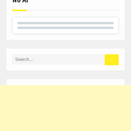
Search
for: