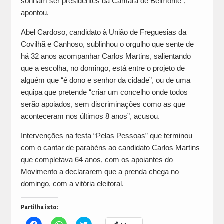
sonham ser presidentes da Câmara de Belmonte”,
apontou.
Abel Cardoso, candidato à União de Freguesias da
Covilhã e Canhoso, sublinhou o orgulho que sente de
há 32 anos acompanhar Carlos Martins, salientando
que a escolha, no domingo, está entre o projeto de
alguém que “é dono e senhor da cidade”, ou de uma
equipa que pretende “criar um concelho onde todos
serão apoiados, sem discriminações como as que
aconteceram nos últimos 8 anos”, acusou.
Intervenções na festa “Pelas Pessoas” que terminou
com o cantar de parabéns ao candidato Carlos Martins
que completava 64 anos, com os apoiantes do
Movimento a declararem que a prenda chega no
domingo, com a vitória eleitoral.
Partilha isto:
Click
Click
Click