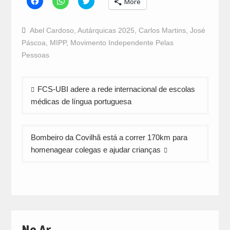
More
to
to
to
share
share
share
on
on
on
Facebook
WhatsApp
Twitter
Abel Cardoso
,
Autárquicas 2025
,
Carlos Martins
,
José
(Opens
(Opens
(Opens
in
in
in
Páscoa
,
MIPP
,
Movimento Independente Pelas
new
new
new
window)
window)
window)
Pessoas
Navegação
FCS-UBI adere a rede internacional de escolas
de
médicas de língua portuguesa
artigos
Bombeiro da Covilhã está a correr 170km para
homenagear colegas e ajudar crianças
No Ar