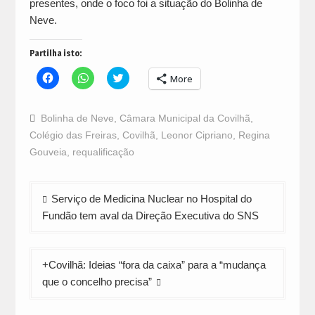
presentes, onde o foco foi a situação do Bolinha de
Neve.
Partilha isto:
Click
Click
Click
More
to
to
to
share
share
share
on
on
on
Facebook
WhatsApp
Twitter
Bolinha de Neve
,
Câmara Municipal da Covilhã
,
(Opens
(Opens
(Opens
in
in
in
Colégio das Freiras
,
Covilhã
,
Leonor Cipriano
,
Regina
new
new
new
window)
window)
window)
Gouveia
,
requalificação
Navegação
Serviço de Medicina Nuclear no Hospital do
de
Fundão tem aval da Direção Executiva do SNS
artigos
+Covilhã: Ideias “fora da caixa” para a “mudança
que o concelho precisa”