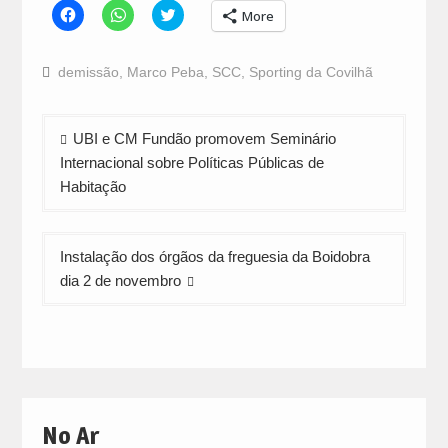
Click
Click
Click
More
to
to
to
share
share
share
on
on
on
Facebook
WhatsApp
Twitter
demissão
,
Marco Peba
,
SCC
,
Sporting da Covilhã
(Opens
(Opens
(Opens
in
in
in
new
new
new
window)
window)
window)
Navegação
UBI e CM Fundão promovem Seminário
de
Internacional sobre Políticas Públicas de
artigos
Habitação
Instalação dos órgãos da freguesia da Boidobra
dia 2 de novembro
No Ar