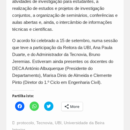
atividades de investigação para estudantes, a
realização de estudos e projetos de investigação
conjuntos, a organização de seminários, conferências e
aulas abertas e, ainda, o intercâmbio de informações
técnicas e científicas.
O acordo foi celebrado a 15 de setembro, numa sessão
que teve a participação da Reitora da UBI, Ana Paula
Duarte, e do Administrador da Tecnovia, Bruno
Jeremias. Estiveram ainda presentes os docentes do
DECA António Albuquerque (Presidente do
Departamento), Marisa Dinis de Almeida e Clemente
Pinto (Diretor do 1.º Ciclo em Engenharia Civil).
Partilha isto:
Click
Click
Click
More
to
to
to
share
share
share
on
on
on
Facebook
WhatsApp
Twitter
protocolo
,
Tecnovia
,
UBI
,
Universidade da Beira
(Opens
(Opens
(Opens
in
in
in
Interior