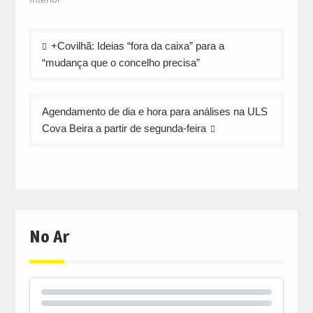
new
new
new
window)
window)
window)
Navegação
+Covilhã: Ideias “fora da caixa” para a
de
“mudança que o concelho precisa”
artigos
Agendamento de dia e hora para análises na ULS
Cova Beira a partir de segunda-feira
No Ar