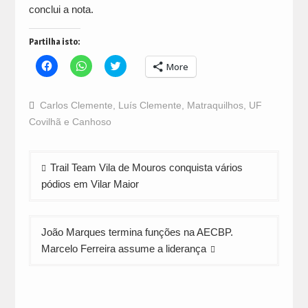
conclui a nota.
Partilha isto:
Click
Click
Click
More
to
to
to
share
share
share
on
on
on
Facebook
WhatsApp
Twitter
Carlos Clemente
,
Luís Clemente
,
Matraquilhos
,
UF
(Opens
(Opens
(Opens
in
in
in
Covilhã e Canhoso
new
new
new
window)
window)
window)
Navegação
Trail Team Vila de Mouros conquista vários
de
pódios em Vilar Maior
artigos
João Marques termina funções na AECBP.
Marcelo Ferreira assume a liderança