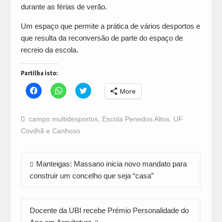
durante as férias de verão.
Um espaço que permite a prática de vários desportos e
que resulta da reconversão de parte do espaço de
recreio da escola.
Partilha isto:
Click
Click
Click
More
to
to
to
share
share
share
on
on
on
Facebook
WhatsApp
Twitter
campo multidesportos
,
Escola Penedos Altos
,
UF
(Opens
(Opens
(Opens
in
in
in
Covilhã e Canhoso
new
new
new
window)
window)
window)
Navegação
Manteigas: Massano inicia novo mandato para
de
construir um concelho que seja “casa”
artigos
Docente da UBI recebe Prémio Personalidade do