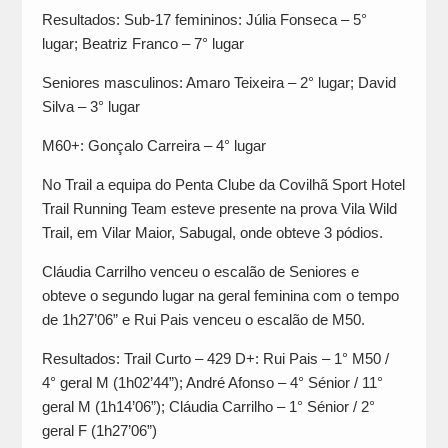
Resultados: Sub-17 femininos: Júlia Fonseca – 5°
lugar; Beatriz Franco – 7° lugar
Seniores masculinos: Amaro Teixeira – 2° lugar; David
Silva – 3° lugar
M60+: Gonçalo Carreira – 4° lugar
No Trail a equipa do Penta Clube da Covilhã Sport Hotel
Trail Running Team esteve presente na prova Vila Wild
Trail, em Vilar Maior, Sabugal, onde obteve 3 pódios.
Cláudia Carrilho venceu o escalão de Seniores e
obteve o segundo lugar na geral feminina com o tempo
de 1h27’06” e Rui Pais venceu o escalão de M50.
Resultados: Trail Curto – 429 D+: Rui Pais – 1° M50 /
4° geral M (1h02’44”); André Afonso – 4° Sénior / 11°
geral M (1h14’06”); Cláudia Carrilho – 1° Sénior / 2°
geral F (1h27’06”)