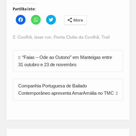
Partilha isto:
Click
Click
Click
More
to
to
to
share
share
share
on
on
on
Facebook
WhatsApp
Twitter
Covilhã
,
laser run
,
Penta Clube da Covilhã
,
Trail
(Opens
(Opens
(Opens
in
in
in
new
new
new
window)
window)
window)
Navegação
“Faias – Ode ao Outono” em Manteigas entre
de
31 outubro e 23 de novembro
artigos
Companhia Portuguesa de Bailado
Contemporâneo apresenta AmarAmália no TMC