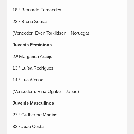
18.º Bernardo Fernandes
22.º Bruno Sousa
(Vencedor: Even Torkildsen – Noruega)
Juvenis Femininos
2.ª Margarida Araújo
13.ª Luísa Rodrigues
14.ª Lua Afonso
(Vencedora: Rina Ogake – Japão)
Juvenis Masculinos
27.º Guilherme Martins
32.º João Costa