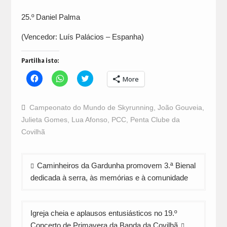
25.º Daniel Palma
(Vencedor: Luís Palácios – Espanha)
Partilha isto:
Click
Click
Click
More
to
to
to
share
share
share
on
on
on
Facebook
WhatsApp
Twitter
Campeonato do Mundo de Skyrunning
,
João Gouveia
,
(Opens
(Opens
(Opens
in
in
in
Julieta Gomes
,
Lua Afonso
,
PCC
,
Penta Clube da
new
new
new
window)
window)
window)
Covilhã
Navegação
Caminheiros da Gardunha promovem 3.ª Bienal
de
dedicada à serra, às memórias e à comunidade
artigos
Igreja cheia e aplausos entusiásticos no 19.º
Concerto de Primavera da Banda da Covilhã