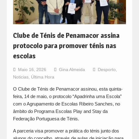
Clube de Ténis de Penamacor assina
protocolo para promover ténis nas
escolas
Maio 16, 2026
Gina Almeida
Desporto
,
Noticias
,
Última Hora
O Clube de Ténis de Penamacor assinou, esta quinta-
feira, 14 de maio, o protocolo “Apadrinha uma Escola”
com o Agrupamento de Escolas Ribeiro Sanches, no
âmbito do Programa Escolas Play and Stay da
Federação Portuguesa de Ténis.
A parceria visa promover a prática do ténis junto dos
alunos do concelho, através de aulas de iniciação para