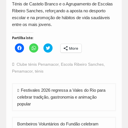
Ténis de Castelo Branco e o Agrupamento de Escolas
Ribeiro Sanches, reforçando a aposta no desporto
escolar e na promoção de hábitos de vida saudáveis
entre os mais jovens.
Partilha isto:
Click
Click
Click
More
to
to
to
share
share
share
on
on
on
Facebook
WhatsApp
Twitter
Clube ténis Penamacor
,
Escola Ribeiro Sanches
,
(Opens
(Opens
(Opens
in
in
in
Penamacor
,
ténis
new
new
new
window)
window)
window)
Navegação
Festivales 2026 regressa a Vales do Rio para
de
celebrar tradição, gastronomia e animação
artigos
popular
Bombeiros Voluntários do Fundão celebram